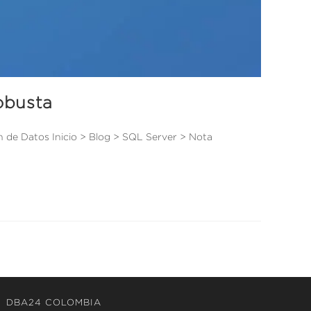
obusta
 de Datos Inicio > Blog > SQL Server > Nota
DBA24 COLOMBIA