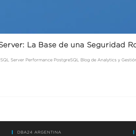
Server: La Base de una Seguridad R
 SQL Server Performance PostgreSQL Blog de Analytics y Gestión
DBA24 ARGENTINA