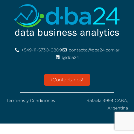
+549-11-5730-0809
contacto@dba24.com.ar
@dba24
¡Contactanos!
Términos y Condiciones
Rafaela 3994 CABA,
Argentina