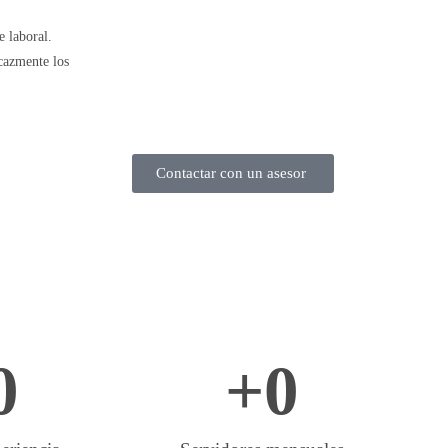
 laboral.
cazmente los
Contactar con un asesor
0
+
0